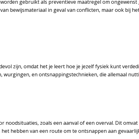
 ze worden gebruikt als preventieve maatregel om ongewens
 van bewijsmateriaal in geval van conflicten, maar ook bij 
ol zijn, omdat het je leert hoe je jezelf fysiek kunt verd
n, wurgingen, en ontsnappingstechnieken, die allemaal nutti
or noodsituaties, zoals een aanval of een overval. Dit omv
n het hebben van een route om te ontsnappen aan gevaarlijk