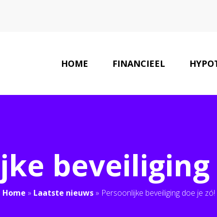
HOME
FINANCIEEL
HYPO
LAATSTE NIEUWS
jke beveiliging 
Home
»
Laatste nieuws
»
Persoonlijke beveiliging doe je zó!