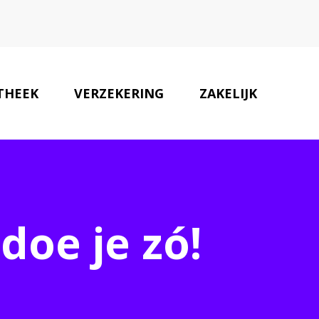
THEEK
VERZEKERING
ZAKELIJK
ONZE PARTNERS
CONTACT
doe je zó!