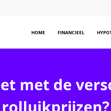
HOME
FINANCIEEL
HYPO
LAATSTE NIEUWS
het met de vers
rolluikprijzen?