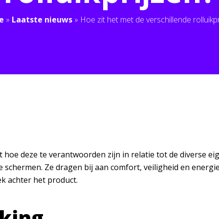
e
»
Laatste nieuws
»
Hoe zit het met de verschillende rolluikpr
uit hoe deze te verantwoorden zijn in relatie tot de divers
 schermen. Ze dragen bij aan comfort, veiligheid en energieb
k achter het product.
king