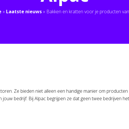
e
»
Laatste nieuws
»
Bakken en kratten voor je producten van
ectoren. Ze bieden niet alleen een handige manier om producte
n jouw bedrijf. Bij Alpac begrijpen ze dat geen twee bedrijven he